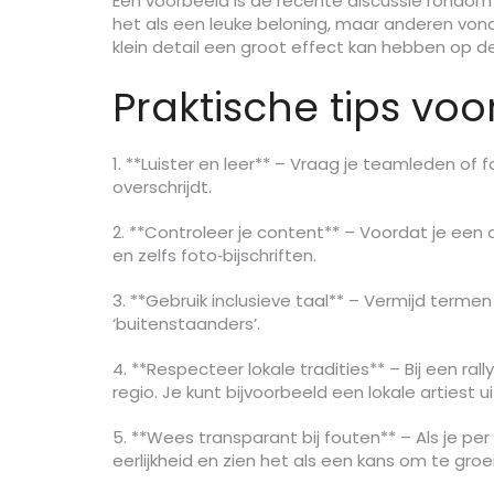
Een voorbeeld is de recente discussie rondo
het als een leuke beloning, maar anderen vond
klein detail een groot effect kan hebben op de
Praktische tips vo
1. **Luister en leer** – Vraag je teamleden o
overschrijdt.
2. **Controleer je content** – Voordat je een 
en zelfs foto‑bijschriften.
3. **Gebruik inclusieve taal** – Vermijd termen
‘buitenstaanders’.
4. **Respecteer lokale tradities** – Bij een ra
regio. Je kunt bijvoorbeeld een lokale artiest
5. **Wees transparant bij fouten** – Als je p
eerlijkheid en zien het als een kans om te groe