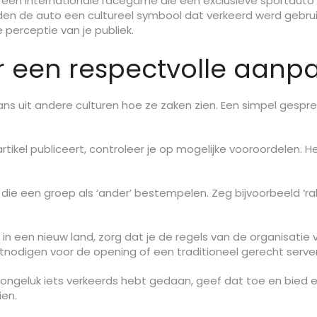
m een internationale racegame die een exclusieve sportau
en de auto een cultureel symbool dat verkeerd werd gebruikt.
 perceptie van je publiek.
or een respectvolle aanp
f fans uit andere culturen hoe ze zaken zien. Een simpel ges
artikel publiceert, controleer je op mogelijke vooroordelen.
 die een groep als ‘ander’ bestempelen. Zeg bijvoorbeeld ‘ral
lly in een nieuw land, zorg dat je de regels van de organisati
 uitnodigen voor de opening of een traditioneel gerecht serve
er ongeluk iets verkeerds hebt gedaan, geef dat toe en bie
ien.