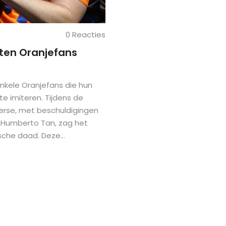
0 Reacties
eten Oranjefans
enkele Oranjefans die hun
 imiteren. Tijdens de
verse, met beschuldigingen
r Humberto Tan, zag het
ische daad. Deze
turele gevoeligheid.