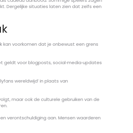
to als cadeau aanbood. Sommige spelers zagen
 Dergelijke situaties laten zien dat zelfs een
ak
prek kan voorkomen dat je onbewust een grens
 Het geldt voor blogposts, social‑media‑updates
lyfans wereldwijd’ in plaats van
e volgt, maar ook de culturele gebruiken van de
ren.
d een verontschuldiging aan. Mensen waarderen