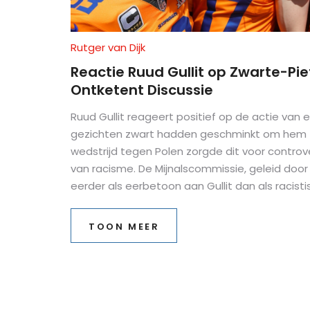
Rutger van Dijk
Reactie Ruud Gullit op Zwarte-Pi
Ontketent Discussie
Ruud Gullit reageert positief op de actie van 
gezichten zwart hadden geschminkt om hem te
wedstrijd tegen Polen zorgde dit voor contro
van racisme. De Mijnalscommissie, geleid doo
eerder als eerbetoon aan Gullit dan als racist
gebeurtenis benadrukt de complexiteit van cul
TOON MEER