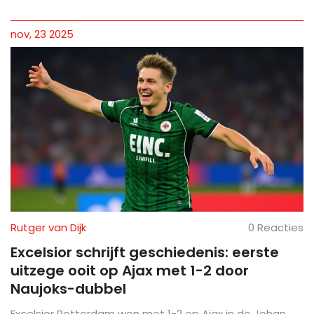
nov, 23 2025
Rutger van Dijk
0 Reacties
Excelsior schrijft geschiedenis: eerste
uitzege ooit op Ajax met 1-2 door
Naujoks-dubbel
Excelsior Rotterdam won met 1-2 op Ajax in de Johan