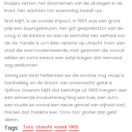
kruisjes zetten, het doornemen van de uitslagen in de
krant, het wachten tot woensdag twaalf uur.
Wat blijft, is de sociale impact. In 1965 was een grote
prijs een buurtgebeuren. Het gaf gespreksstof aan de
toog, in de kantine en aan de eettafel. Het verhaal van
de Vis-familie is zo’n klein venster op Utrecht toen: een
stad die snel moderniseerde, met gezinnen die vooruit
wilden en soms ineens een zetje kregen dat niemand
zag aankomen.
Zestig jaar later herkennen we die emotie nog. Hoop is
hardnekkig, en de droom van onverwacht geluk is
tijdloos. Daarom blijft dat berichtje uit 1965 hangen: aan
één winnende invuloefening hing een huis, een auto,
een studie en vooral een nieuw gevoel van vrijheid vast.
Precies dat maakte een ‘toto-ton’ groter dan geld
alleen.
Toto
Utrecht
loterij
1965
Tags: