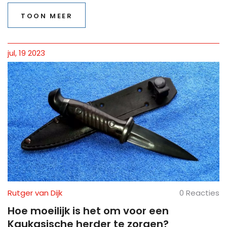
het racen onderzocht. Ten slotte hebben we ons
TOON MEER
afgevraagd of we zelf ooit achter het stuur van een
rally raceauto zouden stappen.
jul, 19 2023
Rutger van Dijk
0 Reacties
Hoe moeilijk is het om voor een
Kaukasische herder te zorgen?