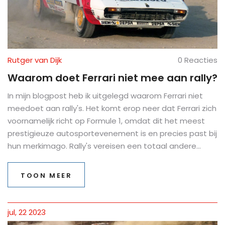
Rutger van Dijk
0 Reacties
Waarom doet Ferrari niet mee aan rally?
In mijn blogpost heb ik uitgelegd waarom Ferrari niet
meedoet aan rally's. Het komt erop neer dat Ferrari zich
voornamelijk richt op Formule 1, omdat dit het meest
prestigieuze autosportevenement is en precies past bij
hun merkimago. Rally's vereisen een totaal andere
soort auto en vaardigheden, wat niet overeenkomt
met de expertise van Ferrari. Bovendien zijn de
TOON MEER
financiële en tijdsinvesteringen voor rally's aanzienlijk,
iets dat Ferrari liever in hun Formule 1-programma
steekt. Kortom, Ferrari's afwezigheid in rally's is een
jul, 22 2023
duidelijke strategische keuze.