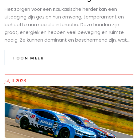
Het zorgen voor een Kaukasische herder kan een
uitdaging zijn gezien hun omvang, temperament en
behoefte aan sociale interactie. Deze honden zijn
groot, energiek en hebben veel beweging en ruimte
nodig. Ze kunnen dominant en beschermend zijn, wat
training en socialisatie vereist vanaf jonge leeftijd. Ook
hebben ze een dikke vacht die regelmatig verzorging
TOON MEER
nodig heeft. Het is dus duidelijk, het verzorgen van een
Kaukasische herder vraagt om toewijding en tijd.
jul, 11 2023