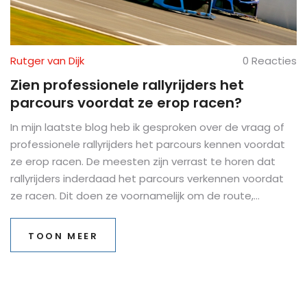
Rutger van Dijk
0 Reacties
Zien professionele rallyrijders het
parcours voordat ze erop racen?
In mijn laatste blog heb ik gesproken over de vraag of
professionele rallyrijders het parcours kennen voordat
ze erop racen. De meesten zijn verrast te horen dat
rallyrijders inderdaad het parcours verkennen voordat
ze racen. Dit doen ze voornamelijk om de route,
bochten en mogelijke obstakels te leren kennen. Deze
voorbereiding is cruciaal voor hun succes en veiligheid
TOON MEER
tijdens de race. Dus ja, professionele rallyrijders bekijken
het parcours grondig voordat ze erop racen.